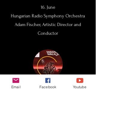
16. June
Hungarian Radio Symphony Orchestra
Adam Fischer, Artistic Director and
Conductor
Email
Facebook
Youtube
Wagner: Die Walküre
Festspielhaus Neuschwanstein,
Füssen
01., 03. October